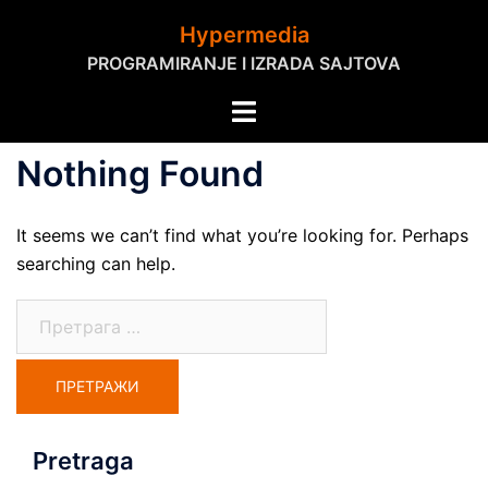
Skip
Hypermedia
to
PROGRAMIRANJE I IZRADA SAJTOVA
content
Toggle
menu
Nothing Found
It seems we can’t find what you’re looking for. Perhaps
searching can help.
Претрага
за:
Pretraga