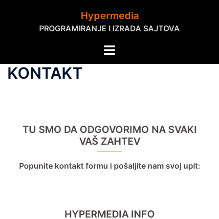
Skip
Hypermedia
to
PROGRAMIRANJE I IZRADA SAJTOVA
content
Toggle
menu
KONTAKT
TU SMO DA ODGOVORIMO NA SVAKI
VAŠ ZAHTEV
Popunite kontakt formu i pošaljite nam svoj upit:
HYPERMEDIA INFO