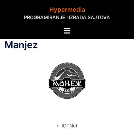
Skip
Hypermedia
to
PROGRAMIRANJE I IZRADA SAJTOVA
content
Toggle
menu
Manjez
Post
ICTNet
navigation