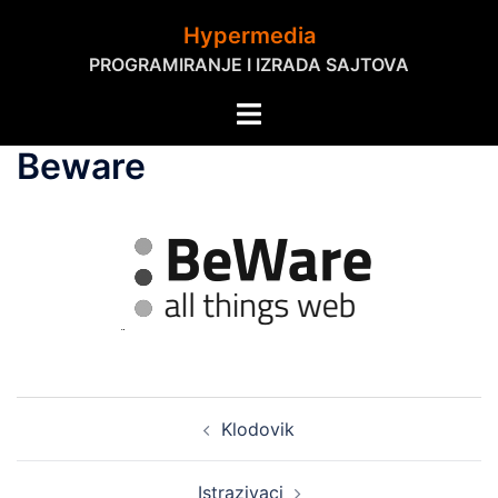
Skip
Hypermedia
to
PROGRAMIRANJE I IZRADA SAJTOVA
content
Toggle
menu
Beware
Post
Klodovik
navigation
Istrazivaci